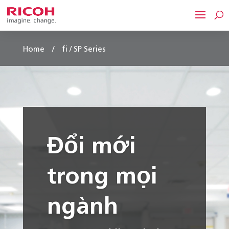
/
Home
fi / SP Series
Đổi mới
trong mọi
ngành