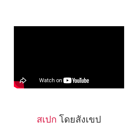
สเปก
โดยสังเขป