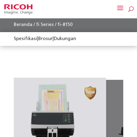
Beranda
/
fi Series
/ fi-8150
Spesifikasi
|
Brosur
|
Dukungan