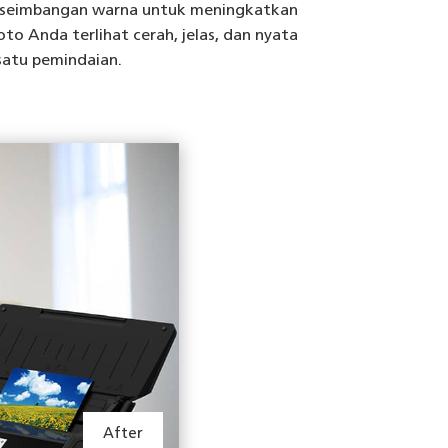
keseimbangan warna untuk meningkatkan
to Anda terlihat cerah, jelas, dan nyata
satu pemindaian.
After
After