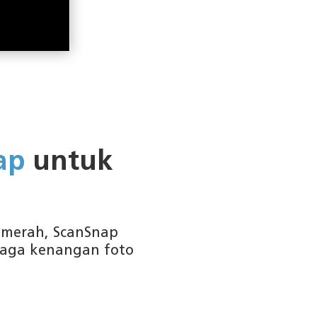
ap
untuk
a merah, ScanSnap
jaga kenangan foto