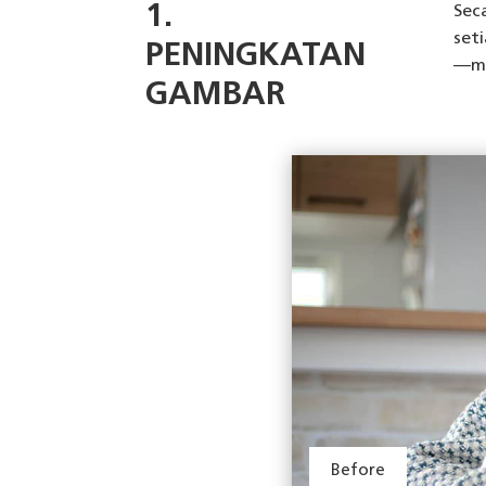
1.
Sec
set
PENINGKATAN
—me
GAMBAR
Before
Before