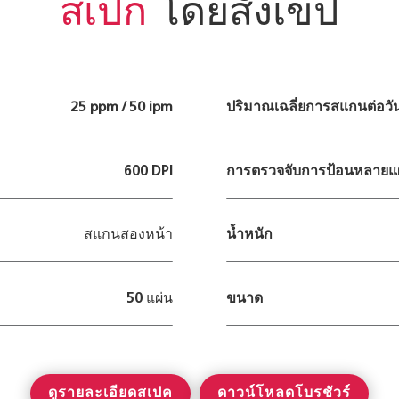
สเปก
โดยสังเขป
25 ppm / 50 ipm
ปริมาณเฉลี่ยการสแกนต่อวั
600 DPI
การตรวจจับการป้อนหลายแ
สแกนสองหน้า
น้ำหนัก
50 แผ่น
ขนาด
ดูรายละเอียดสเปค
ดาวน์โหลดโบรชัวร์