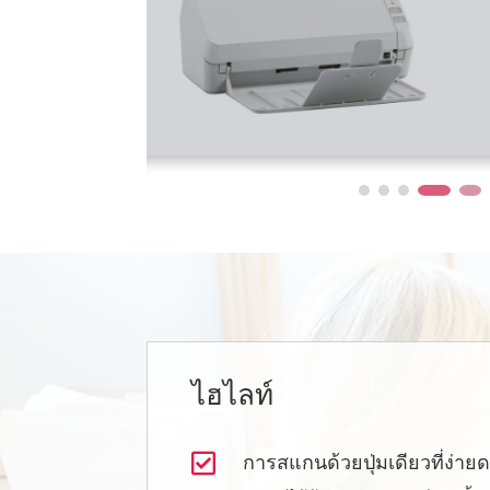
ไฮไลท์

การสแกนด้วยปุ่มเดียวที่ง่าย