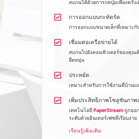
สแกนได้ด้วยการกดปุ่มเพียงครั้งเ

การออกแบบกะทัดรัด
การออกแบบขนาดเล็กที่เหมาะกับพ

เชื่อมต่อเครือข่ายได้
สแกนไปยังคอมพิวเตอร์ของคุณด้ว
ยืดหยุ่น

ประหยัด
เหมาะสำหรับการใช้งานที่บ้าน

เพิ่มประสิทธิภาพโซลูชันภา
เทคโนโลยี
PaperStream
ถูกออกแ
ระดับด้วยอินเทอร์เฟซที่เรียบง่าย
เรียนรู้เพิ่มเติม