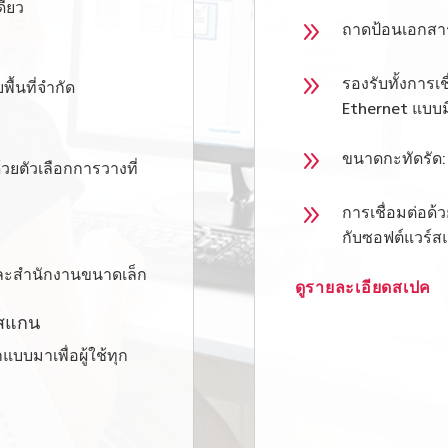
ดียว
9
ถาดป้อนเอกสาร
9
รองรับทั้งการเ
ื้นที่จำกัด
Ethernet แบบม
9
ขนาดกะทัดรัด:
ยตัวเลือกการวางที่
9
การเชื่อมต่อด้
กับซอฟต์แวร์ส
และสำนักงานขนาดเล็ก
ดูรายละเอียดสเปค
พสแกน
บบมาเพื่อผู้ใช้ทุก