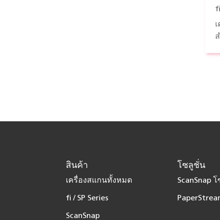
f
เ
ส
สินค้า
โซลูชั่น
เครื่องสแกนทั้งหมด
ScanSnap โซ
fi / SP Series
PaperStream
ScanSnap